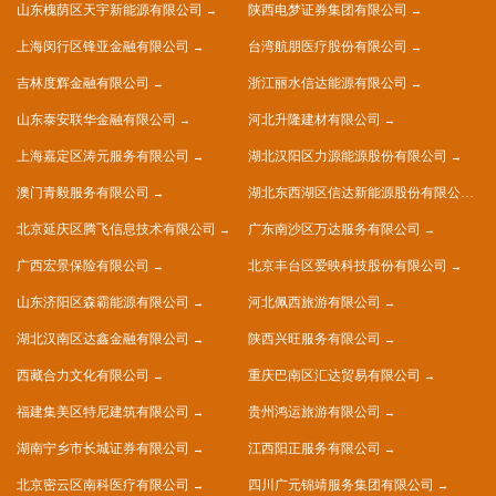
山东槐荫区天宇新能源有限公司
陕西电梦证券集团有限公司
上海闵行区锋亚金融有限公司
台湾航朋医疗股份有限公司
吉林度辉金融有限公司
浙江丽水信达能源有限公司
山东泰安联华金融有限公司
河北升隆建材有限公司
上海嘉定区涛元服务有限公司
湖北汉阳区力源能源股份有限公司
澳门青毅服务有限公司
湖北东西湖区信达新能源股份有限公司
北京延庆区腾飞信息技术有限公司
广东南沙区万达服务有限公司
广西宏景保险有限公司
北京丰台区爱映科技股份有限公司
山东济阳区森霸能源有限公司
河北佩西旅游有限公司
湖北汉南区达鑫金融有限公司
陕西兴旺服务有限公司
西藏合力文化有限公司
重庆巴南区汇达贸易有限公司
福建集美区特尼建筑有限公司
贵州鸿运旅游有限公司
湖南宁乡市长城证券有限公司
江西阳正服务有限公司
北京密云区南科医疗有限公司
四川广元锦靖服务集团有限公司